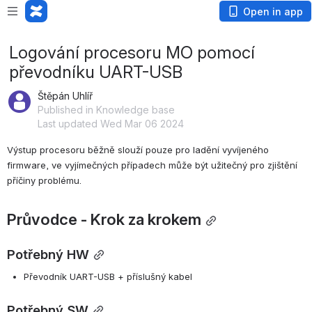
Open in app
Logování procesoru MO pomocí
převodníku UART-USB
Štěpán Uhlíř
Published in Knowledge base
Last updated Wed Mar 06 2024
Výstup procesoru běžně slouží pouze pro ladění vyvíjeného 
firmware, ve vyjímečných případech může být užitečný pro zjištění 
příčiny problému.
Průvodce - Krok za krokem
Potřebný HW
Převodník UART-USB + příslušný kabel
Potřebný SW